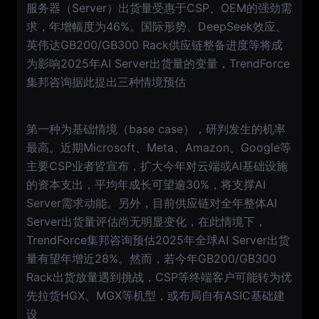
服务器（Server）出货量受惠于CSP、OEM的强劲需
求，年增幅度为46%。国际形势、DeepSeek效应、
英伟达GB200/GB300 Rack供应链整备进度等将成
为影响2025年AI Server出货量的变量，TrendForce
集邦咨询据此提出三种情境预估
第一种为基础情境（base case），研判发生的机率
最高。近期Microsoft、Meta、Amazon、Google等
主要CSP业者皆宣布，扩大今年对云端或AI基础设施
的资本支出，平均年成长可望逾30%，将支撑AI
Server需求动能。另外，目前供应链对全年整体AI
Server出货量评估尚无明显变化，在此情境下，
TrendForce集邦咨询预估2025年全球AI Server出货
量有望年增近28%。然而，若今年GB200/GB300
Rack出货放量遇到挑战，CSP等终端客户可能转为优
先拉货HGX、MGX等机型，或布局自有ASIC基础建
设